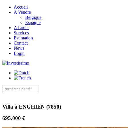
Accueil
A Vendre
Belgique
Espagne
A Louer
Services
Estimation
Contact
News
Login
Villa à ENGHIEN (7850)
695.000 €