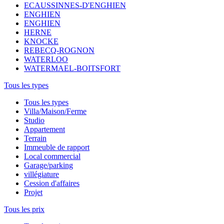
ECAUSSINNES-D'ENGHIEN
ENGHIEN
ENGHIEN
HERNE
KNOCKE
REBECQ-ROGNON
WATERLOO
WATERMAEL-BOITSFORT
Tous les types
Tous les types
Villa/Maison/Ferme
Studio
Appartement
Terrain
Immeuble de rapport
Local commercial
Garage/parking
villégiature
Cession d'affaires
Projet
Tous les prix