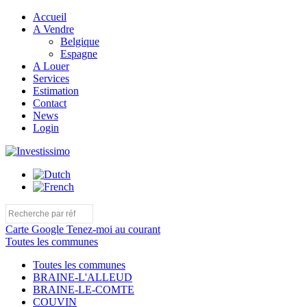
Accueil
A Vendre
Belgique
Espagne
A Louer
Services
Estimation
Contact
News
Login
Carte Google
Tenez-moi au courant
Toutes les communes
Toutes les communes
BRAINE-L'ALLEUD
BRAINE-LE-COMTE
COUVIN