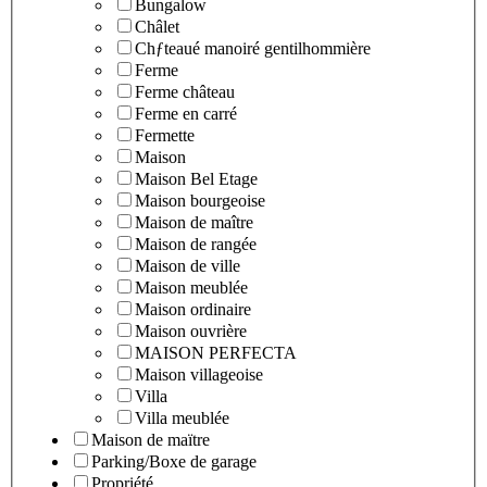
Bungalow
Châlet
Chƒteaué manoiré gentilhommière
Ferme
Ferme château
Ferme en carré
Fermette
Maison
Maison Bel Etage
Maison bourgeoise
Maison de maître
Maison de rangée
Maison de ville
Maison meublée
Maison ordinaire
Maison ouvrière
MAISON PERFECTA
Maison villageoise
Villa
Villa meublée
Maison de maïtre
Parking/Boxe de garage
Propriété