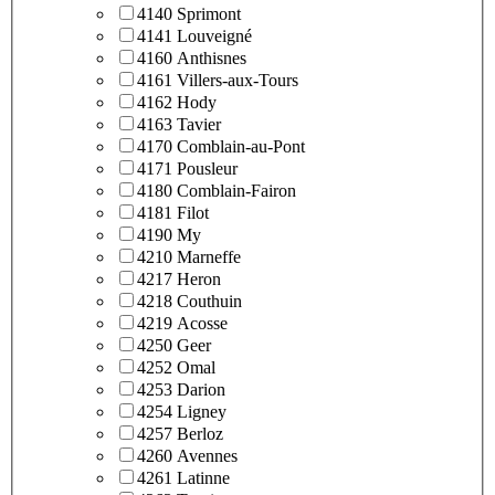
4140 Sprimont
4141 Louveigné
4160 Anthisnes
4161 Villers-aux-Tours
4162 Hody
4163 Tavier
4170 Comblain-au-Pont
4171 Pousleur
4180 Comblain-Fairon
4181 Filot
4190 My
4210 Marneffe
4217 Heron
4218 Couthuin
4219 Acosse
4250 Geer
4252 Omal
4253 Darion
4254 Ligney
4257 Berloz
4260 Avennes
4261 Latinne