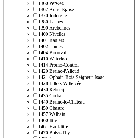
1360 Perwez
1367 Autre-Eglise
1370 Jodoigne
1380 Lasnes
1390 Archennes
1400 Nivelles
1401 Baulers
1402 Thines
1404 Bornival
1410 Waterloo
1414 Promo-Control
1420 Braine-l'Alleud
1421 Ophain-Bois-Seigneur-Isaac
1428 Lillois-Willerzée
1430 Rebecq
1435 Corbais
1440 Braine-le-Château
1450 Chastre
1457 Walhain
1460 Ittre
1461 Haut-Ittre
1470 Baisy-Thy