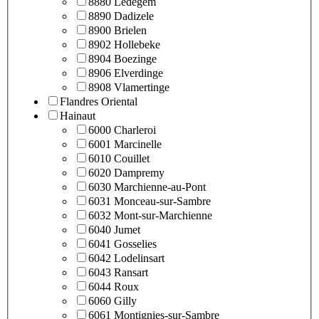
8880 Ledegem
8890 Dadizele
8900 Brielen
8902 Hollebeke
8904 Boezinge
8906 Elverdinge
8908 Vlamertinge
Flandres Oriental
Hainaut
6000 Charleroi
6001 Marcinelle
6010 Couillet
6020 Dampremy
6030 Marchienne-au-Pont
6031 Monceau-sur-Sambre
6032 Mont-sur-Marchienne
6040 Jumet
6041 Gosselies
6042 Lodelinsart
6043 Ransart
6044 Roux
6060 Gilly
6061 Montignies-sur-Sambre