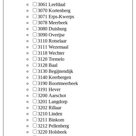
3061 Leefdaal
3070 Kortenberg
3071 Erps-Kwerps
3078 Meerbeek
3080 Duisburg
3090 Overijse
3110 Rotselaar
3111 Wezemaal
3118 Wechter
3120 Tremelo
3128 Baal
3130 Begijnendijk
3140 Keerbergen
3190 Boortmeerbeek
3191 Hever
3200 Aarschot
3201 Langdorp
3202 Rillaar
3210 Linden
3211 Binkom
3212 Pellenberg
3220 Holsbeek