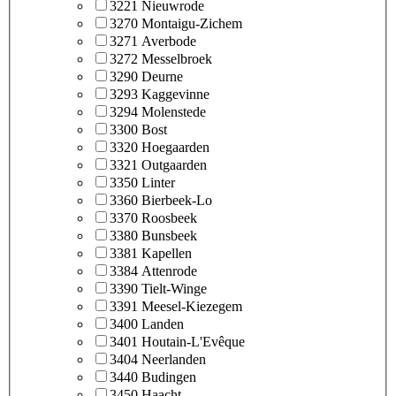
3221 Nieuwrode
3270 Montaigu-Zichem
3271 Averbode
3272 Messelbroek
3290 Deurne
3293 Kaggevinne
3294 Molenstede
3300 Bost
3320 Hoegaarden
3321 Outgaarden
3350 Linter
3360 Bierbeek-Lo
3370 Roosbeek
3380 Bunsbeek
3381 Kapellen
3384 Attenrode
3390 Tielt-Winge
3391 Meesel-Kiezegem
3400 Landen
3401 Houtain-L'Evêque
3404 Neerlanden
3440 Budingen
3450 Haacht