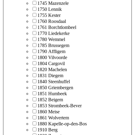
1745 Mazenzele
1750 Lennik
1755 Kester
1760 Roosdaal
1761 Borchtlombeel
1770 Liedekerke
1780 Wemmel
1785 Brussegem
1790 Affligem
1800 Vilvoorde
1804 Cargovil
1820 Machelen
1831 Diegem
1840 Steenhuffel
1850 Griembergen
1851 Humbeek
1852 Beigem
1853 Strombeek-Bever
1860 Meise
1861 Wolvertem
1880 Kapelle-op-den-Bos
1910 Berg