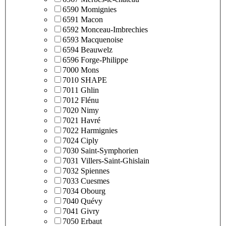
6590 Momignies
6591 Macon
6592 Monceau-Imbrechies
6593 Macquenoise
6594 Beauwelz
6596 Forge-Philippe
7000 Mons
7010 SHAPE
7011 Ghlin
7012 Flénu
7020 Nimy
7021 Havré
7022 Harmignies
7024 Ciply
7030 Saint-Symphorien
7031 Villers-Saint-Ghislain
7032 Spiennes
7033 Cuesmes
7034 Obourg
7040 Quévy
7041 Givry
7050 Erbaut