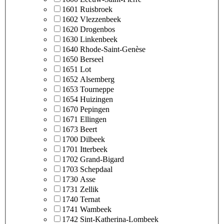
1601 Ruisbroek
1602 Vlezzenbeek
1620 Drogenbos
1630 Linkenbeek
1640 Rhode-Saint-Genèse
1650 Berseel
1651 Lot
1652 Alsemberg
1653 Tourneppe
1654 Huizingen
1670 Pepingen
1671 Ellingen
1673 Beert
1700 Dilbeek
1701 Itterbeek
1702 Grand-Bigard
1703 Schepdaal
1730 Asse
1731 Zellik
1740 Ternat
1741 Wambeek
1742 Sint-Katherina-Lombeek