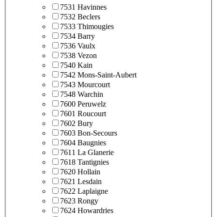
7531 Havinnes
7532 Beclers
7533 Thimougies
7534 Barry
7536 Vaulx
7538 Vezon
7540 Kain
7542 Mons-Saint-Aubert
7543 Mourcourt
7548 Warchin
7600 Peruwelz
7601 Roucourt
7602 Bury
7603 Bon-Secours
7604 Baugnies
7611 La Glanerie
7618 Tantignies
7620 Hollain
7621 Lesdain
7622 Laplaigne
7623 Rongy
7624 Howardries