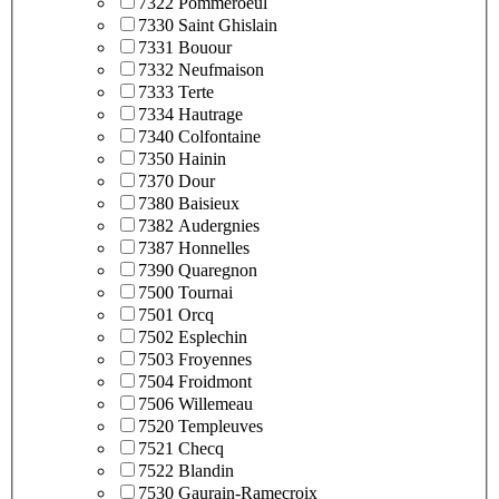
7322 Pommeroeul
7330 Saint Ghislain
7331 Bouour
7332 Neufmaison
7333 Terte
7334 Hautrage
7340 Colfontaine
7350 Hainin
7370 Dour
7380 Baisieux
7382 Audergnies
7387 Honnelles
7390 Quaregnon
7500 Tournai
7501 Orcq
7502 Esplechin
7503 Froyennes
7504 Froidmont
7506 Willemeau
7520 Templeuves
7521 Checq
7522 Blandin
7530 Gaurain-Ramecroix