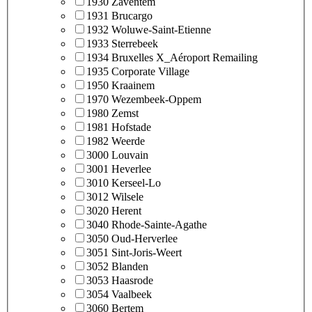
1930 Zaventem
1931 Brucargo
1932 Woluwe-Saint-Etienne
1933 Sterrebeek
1934 Bruxelles X_Aéroport Remailing
1935 Corporate Village
1950 Kraainem
1970 Wezembeek-Oppem
1980 Zemst
1981 Hofstade
1982 Weerde
3000 Louvain
3001 Heverlee
3010 Kerseel-Lo
3012 Wilsele
3020 Herent
3040 Rhode-Sainte-Agathe
3050 Oud-Herverlee
3051 Sint-Joris-Weert
3052 Blanden
3053 Haasrode
3054 Vaalbeek
3060 Bertem