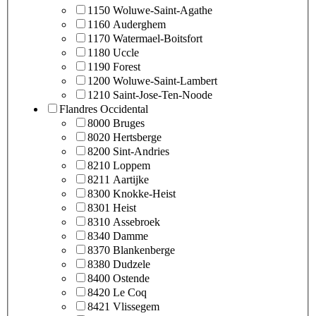
1150 Woluwe-Saint-Agathe
1160 Auderghem
1170 Watermael-Boitsfort
1180 Uccle
1190 Forest
1200 Woluwe-Saint-Lambert
1210 Saint-Jose-Ten-Noode
Flandres Occidental
8000 Bruges
8020 Hertsberge
8200 Sint-Andries
8210 Loppem
8211 Aartijke
8300 Knokke-Heist
8301 Heist
8310 Assebroek
8340 Damme
8370 Blankenberge
8380 Dudzele
8400 Ostende
8420 Le Coq
8421 Vlissegem