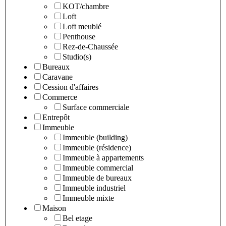
KOT/chambre
Loft
Loft meublé
Penthouse
Rez-de-Chaussée
Studio(s)
Bureaux
Caravane
Cession d'affaires
Commerce
Surface commerciale
Entrepôt
Immeuble
Immeuble (building)
Immeuble (résidence)
Immeuble à appartements
Immeuble commercial
Immeuble de bureaux
Immeuble industriel
Immeuble mixte
Maison
Bel etage