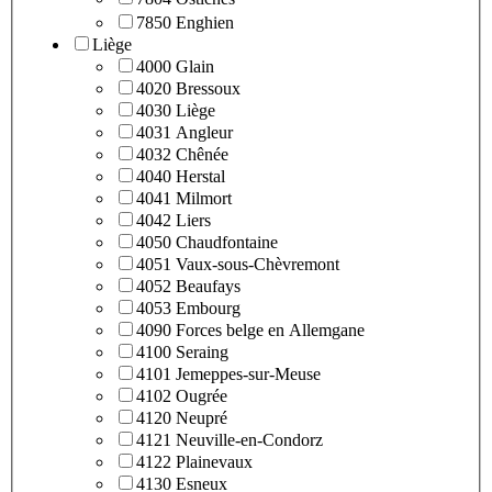
7850 Enghien
Liège
4000 Glain
4020 Bressoux
4030 Liège
4031 Angleur
4032 Chênée
4040 Herstal
4041 Milmort
4042 Liers
4050 Chaudfontaine
4051 Vaux-sous-Chèvremont
4052 Beaufays
4053 Embourg
4090 Forces belge en Allemgane
4100 Seraing
4101 Jemeppes-sur-Meuse
4102 Ougrée
4120 Neupré
4121 Neuville-en-Condorz
4122 Plainevaux
4130 Esneux