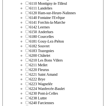
6110 Montigny-le-Tilleul
6111 Landelies
6120 Ham-sur-Heure-Nalinnes
6140 Fontaine l'Evêque
6141 Forchis-la-Marche
6142 Leernes
6150 Anderlues
6180 Courcelles
6181 Gouy-Lez-Piéton
6182 Souvret
6183 Trazegnies
6200 Châtelet
6210 Les Bons Villers
6211 Mellet
6220 Fleurus
6221 Saint Amand
6222 Brye
6223 Wagnelée
6224 Wanfercée-Baulet
6230 Pont-à-Celles
6238 Luttre
6240 Farciennes