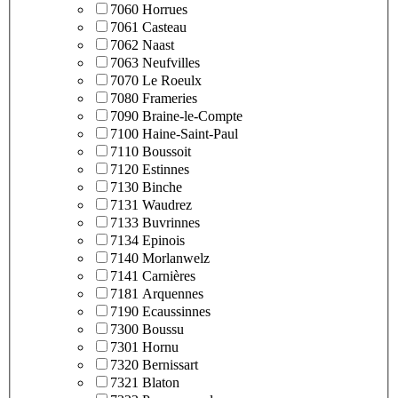
7060 Horrues
7061 Casteau
7062 Naast
7063 Neufvilles
7070 Le Roeulx
7080 Frameries
7090 Braine-le-Compte
7100 Haine-Saint-Paul
7110 Boussoit
7120 Estinnes
7130 Binche
7131 Waudrez
7133 Buvrinnes
7134 Epinois
7140 Morlanwelz
7141 Carnières
7181 Arquennes
7190 Ecaussinnes
7300 Boussu
7301 Hornu
7320 Bernissart
7321 Blaton