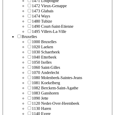
1471 Loupoigne
1472 Vieux-Genappe
1473 Glabais
1474 Ways
1480 Tubize
1490 Court-Saint-Etienne
1495 Villers-La-Ville
Bruxelles
1000 Bruxelles
1020 Laeken
1030 Schaerbeek
1040 Etterbeek
1050 Ixelles
1060 Saint-Gilles
1070 Anderlecht
1080 Molenbeek-Saintes-Jeans
1081 Koekelberg
1082 Berckem-Saint-Agathe
1083 Ganshoren
1090 Jette
1120 Neder-Over-Heembeek
1130 Haren
1140 Evere