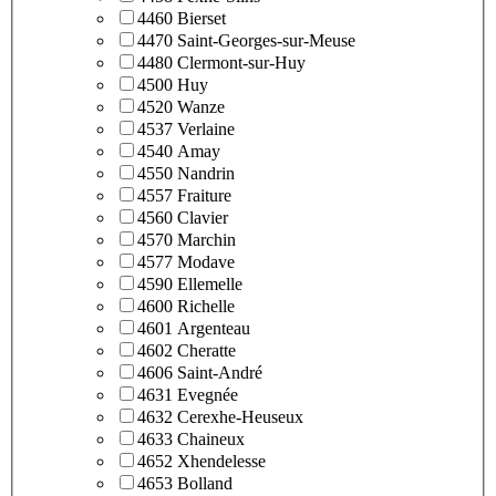
4460 Bierset
4470 Saint-Georges-sur-Meuse
4480 Clermont-sur-Huy
4500 Huy
4520 Wanze
4537 Verlaine
4540 Amay
4550 Nandrin
4557 Fraiture
4560 Clavier
4570 Marchin
4577 Modave
4590 Ellemelle
4600 Richelle
4601 Argenteau
4602 Cheratte
4606 Saint-André
4631 Evegnée
4632 Cerexhe-Heuseux
4633 Chaineux
4652 Xhendelesse
4653 Bolland