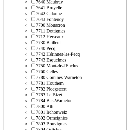
7640 Maubray
7641 Bruyelle
7642 Calonne
7643 Fontenoy
7700 Mouscron
7711 Dottignies
7712 Herseaux
7730 Bailleul
7740 Pecq
7742 Hérinnes-les-Pecq
7743 Esquelmes
7750 Mont-de-l'Enclus
7760 Celles
7780 Comines-Warneton
7781 Houthem
7782 Ploegsteert
7783 Le Bizet
7784 Bas-Warneton
7800 Ath
7801 Irchonwelz
7802 Ormeignies
7803 Bouvignies
7804 Ostiches