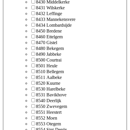
8430 Middelkerke
8431 Wilskerke
8432 Leffinge
8433 Mannekensvere
8434 Lombardsijde
8450 Bredene
8460 Ettelgem
8470 Gistel
8480 Bekegem
8490 Jabbeke
8500 Courtrai
8501 Heule
8510 Bellegem
8511 Aalbeke
8520 Kuurne
8530 Harelbeke
8531 Bavikhove
8540 Deerlijk
8550 Zwevegem
8551 Heestert
8552 Moen
8553 Otegem
8554 Sint-Denijs