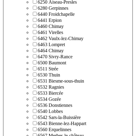
6250 Aiseau-Presles
6280 Gerpinnes
6440 Froidchapelle
6441 Erpion
6460 Chimay
6461 Virelles
6462 Vaulx-lez-Chimay
6463 Lompret
6464 Chimay
6470 Sivry-Rance
6500 Baumont
6511 Strée
6530 Thuin
6531 Biesme-sous-thuin
6532 Ragnies
6533 Biercée
6534 Gozée
6536 Donstiennes
6540 Lobbes
6542 Sars-la-Buissière
6543 Bienne-lez-Happart
6560 Erquelinnes
6567 Merbes-le-château