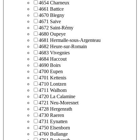
4654 Charneux
4661 Battice
4670 Blegny
4671 Saive
4672 Saint-Rémy
4680 Oupeye
4681 Hermalle-sous-Argenteau
4682 Heure-sur-Romain
4683 Vivegnies
4684 Haccout
4690 Boirs
4700 Eupen
4701 Kettenis
4710 Lontzen
4711 Walhom
4720 La Calamine
4721 Neu-Moresnet
4728 Hergenrath
4730 Raeren
4731 Eynatten
4750 Elsenborn
4760 Bullange