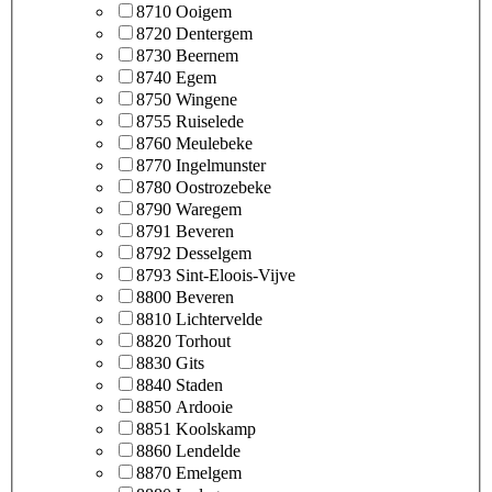
8710 Ooigem
8720 Dentergem
8730 Beernem
8740 Egem
8750 Wingene
8755 Ruiselede
8760 Meulebeke
8770 Ingelmunster
8780 Oostrozebeke
8790 Waregem
8791 Beveren
8792 Desselgem
8793 Sint-Eloois-Vijve
8800 Beveren
8810 Lichtervelde
8820 Torhout
8830 Gits
8840 Staden
8850 Ardooie
8851 Koolskamp
8860 Lendelde
8870 Emelgem