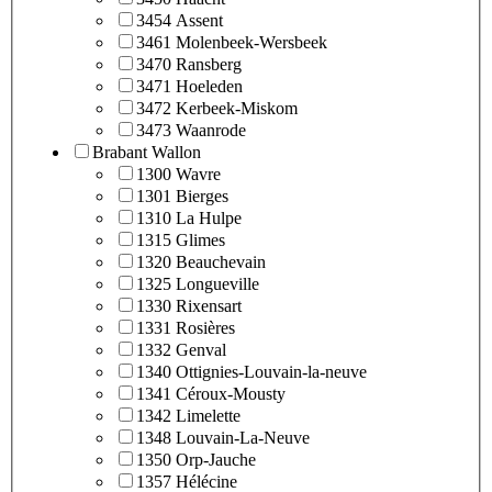
3454 Assent
3461 Molenbeek-Wersbeek
3470 Ransberg
3471 Hoeleden
3472 Kerbeek-Miskom
3473 Waanrode
Brabant Wallon
1300 Wavre
1301 Bierges
1310 La Hulpe
1315 Glimes
1320 Beauchevain
1325 Longueville
1330 Rixensart
1331 Rosières
1332 Genval
1340 Ottignies-Louvain-la-neuve
1341 Céroux-Mousty
1342 Limelette
1348 Louvain-La-Neuve
1350 Orp-Jauche
1357 Hélécine