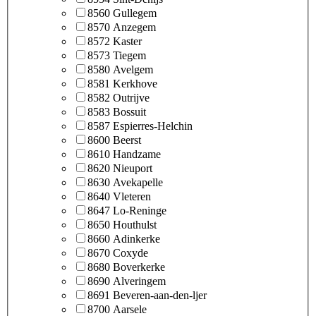
8560 Gullegem
8570 Anzegem
8572 Kaster
8573 Tiegem
8580 Avelgem
8581 Kerkhove
8582 Outrijve
8583 Bossuit
8587 Espierres-Helchin
8600 Beerst
8610 Handzame
8620 Nieuport
8630 Avekapelle
8640 Vleteren
8647 Lo-Reninge
8650 Houthulst
8660 Adinkerke
8670 Coxyde
8680 Boverkerke
8690 Alveringem
8691 Beveren-aan-den-ljer
8700 Aarsele