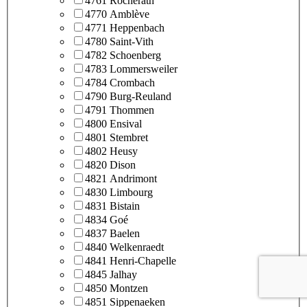
4761 Rocherath
4770 Amblève
4771 Heppenbach
4780 Saint-Vith
4782 Schoenberg
4783 Lommersweiler
4784 Crombach
4790 Burg-Reuland
4791 Thommen
4800 Ensival
4801 Stembret
4802 Heusy
4820 Dison
4821 Andrimont
4830 Limbourg
4831 Bistain
4834 Goé
4837 Baelen
4840 Welkenraedt
4841 Henri-Chapelle
4845 Jalhay
4850 Montzen
4851 Sippenaeken