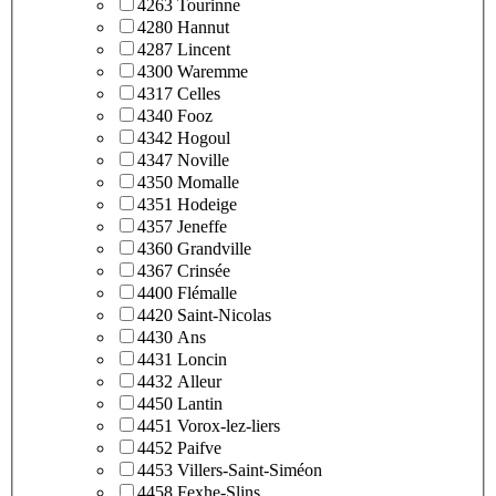
4263 Tourinne
4280 Hannut
4287 Lincent
4300 Waremme
4317 Celles
4340 Fooz
4342 Hogoul
4347 Noville
4350 Momalle
4351 Hodeige
4357 Jeneffe
4360 Grandville
4367 Crinsée
4400 Flémalle
4420 Saint-Nicolas
4430 Ans
4431 Loncin
4432 Alleur
4450 Lantin
4451 Vorox-lez-liers
4452 Paifve
4453 Villers-Saint-Siméon
4458 Fexhe-Slins