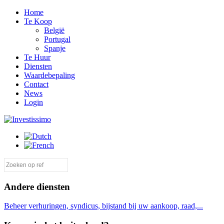
Home
Te Koop
België
Portugal
Spanje
Te Huur
Diensten
Waardebepaling
Contact
News
Login
Andere diensten
Beheer verhuringen, syndicus, bijstand bij uw aankoop, raad,...