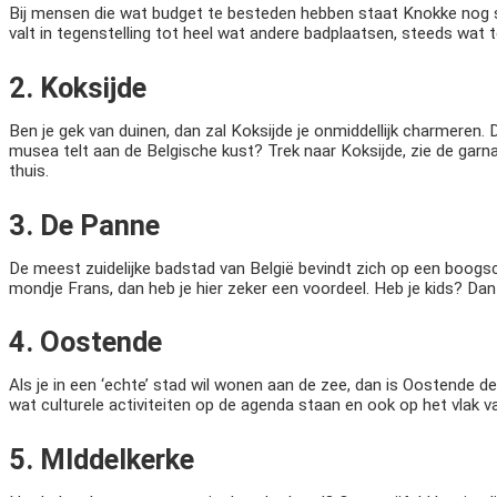
Bij mensen die wat budget te besteden hebben staat Knokke nog st
valt in tegenstelling tot heel wat andere badplaatsen, steeds wat
2. Koksijde
Ben je gek van duinen, dan zal Koksijde je onmiddellijk charmeren.
musea telt aan de Belgische kust? Trek naar Koksijde, zie de garnaa
thuis.
3. De Panne
De meest zuidelijke badstad van België bevindt zich op een boogsch
mondje Frans, dan heb je hier zeker een voordeel. Heb je kids? Dan z
4. Oostende
Als je in een ‘echte’ stad wil wonen aan de zee, dan is Oostende 
wat culturele activiteiten op de agenda staan en ook op het vlak va
5. MIddelkerke