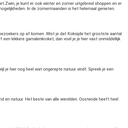
t Zwin, je kunt er ook winter en zomer uitgebreid shoppen en er
smogelijkheden. In de zomermaanden is het helemaal genieten.
t bezoekers op af komen. Wist je dat Koksijde het grootste aantal
een lekkere garnalenkroket, dan voel je je hier vast onmiddellijk
jl je hier nog heel wat ongerepte natuur vindt. Spreek je een
and en natuur. Het beste van alle werelden. Oostende heeft heel