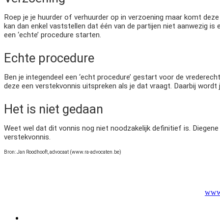
Roep je je huurder of verhuurder op in verzoening maar komt deze 
kan dan enkel vaststellen dat één van de partijen niet aanwezig i
een ‘echte’ procedure starten.
Echte procedure
Ben je integendeel een ‘echt procedure’ gestart voor de vrederecht
deze een verstekvonnis uitspreken als je dat vraagt. Daarbij wordt jo
Het is niet gedaan
Weet wel dat dit vonnis nog niet noodzakelijk definitief is. Dieg
verstekvonnis.
Bron: Jan Roodhooft, advocaat (www.ra-advocaten.be)
www.