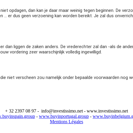
niet opdagen, dan kan je daar maar weinig tegen beginnen. De verzo
s en … er dus geen verzoening kan worden bereikt. Je zal dus onverr
er dan liggen de zaken anders. De vrederechter zal dan -als de ander
uw vordering zeer waarschijnlijk volledig ingewilligd.
ene die niet verscheen zou namelijk onder bepaalde voorwaarden nog
+ 32 2397 08 97 - info@investissimo.net - www.investissimo.net
buyinspain.group
-
www.buyinportugal.group
-
www.buyinbelgium.
Mentions Légales