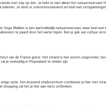
eeds met stip op één. Je hebt er niet alleen het natuurreservaat He
 te beleven. Je vindt er sterrenrestaurants en heel wat ontspanning
 De Hoge Blekker is een aantrekkelijk natuurreservaat, waar heel wa
lvissers te paard door het water lopen. Ben je gek van cultuur en/of 
eut van de Franse grens. Het strand is hier enorm uitgestrekt, terwi
al je veelvuldig in Plopsaland te vinden zijn.
de enige optie. Een bruisend stadscentrum combineer je hier met str
n shopping zal het je hier aan niets ontbreken.