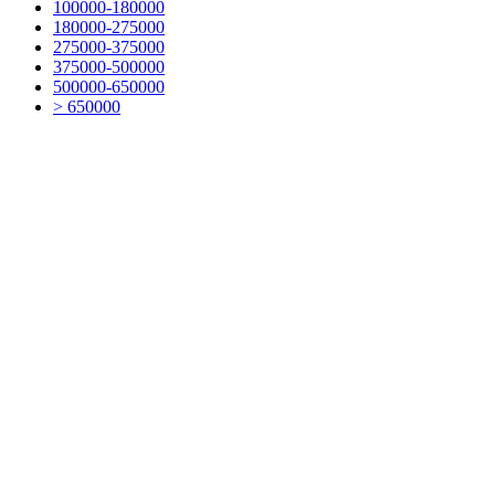
100000-180000
180000-275000
275000-375000
375000-500000
500000-650000
> 650000