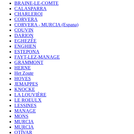
BRAINE-LE-COMTE
CALASPARRA
CHARLEROI
CORVERA
CORVERA - MURCIA (Espana)
COUVIN
DARION
EGHEZÉE
ENGHIEN
ESTEPONA
FAYT-LEZ-MANAGE
GRAMMONT
HERNE
Het Zoute
HOVES
JEMAPPES
KNOCKE
LA LOUVIÈRE
LE ROEULX
LESSINES
MANAGE
MONS
MURCIA
MURCIA
OTÍVAR