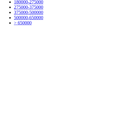
180000-275000
275000-375000
375000-500000
500000-650000
> 650000