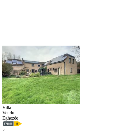
Villa
Vendu
Eghezée
2