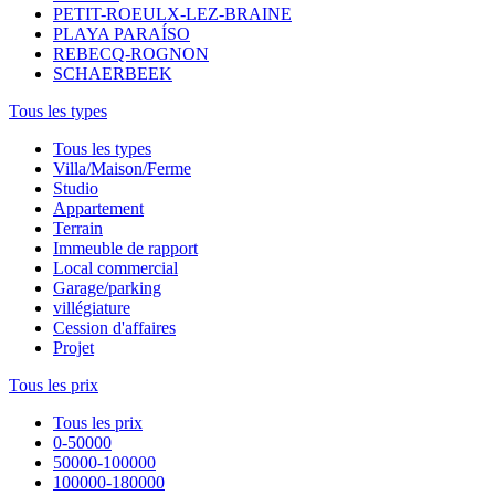
PETIT-ROEULX-LEZ-BRAINE
PLAYA PARAÍSO
REBECQ-ROGNON
SCHAERBEEK
Tous les types
Tous les types
Villa/Maison/Ferme
Studio
Appartement
Terrain
Immeuble de rapport
Local commercial
Garage/parking
villégiature
Cession d'affaires
Projet
Tous les prix
Tous les prix
0-50000
50000-100000
100000-180000