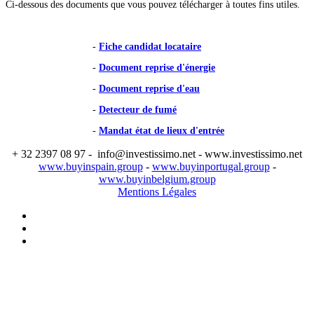
Ci-dessous des documents que vous pouvez télécharger à toutes fins utiles.
-
Fiche candidat locataire
-
Document reprise d'énergie
-
Document reprise d'eau
-
Detecteur de fumé
-
Mandat état de lieux d'entrée
+ 32 2397 08 97 - info@investissimo.net - www.investissimo.net
www.buyinspain.group
-
www.buyinportugal.group
-
www.buyinbelgium.group
Mentions Légales