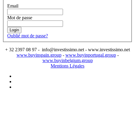
Email
Mot de passe
Login
Oublié mot de passe?
+ 32 2397 08 97 - info@investissimo.net - www.investissimo.net
www.buyinspain.group
-
www.buyinportugal.group
-
www.buyinbelgium.group
Mentions Légales