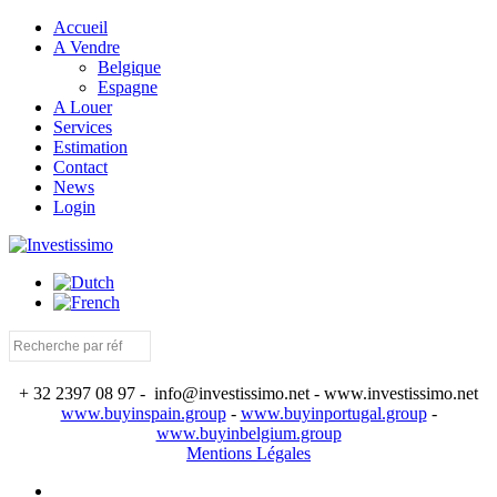
Accueil
A Vendre
Belgique
Espagne
A Louer
Services
Estimation
Contact
News
Login
+ 32 2397 08 97 - info@investissimo.net - www.investissimo.net
www.buyinspain.group
-
www.buyinportugal.group
-
www.buyinbelgium.group
Mentions Légales