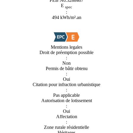
PEB No.3288467
E
spec
:
494 kWh/m².an
Mentions legales
Droit de préemption possible
:
Non
Permis de bâtir obtenu
:
Oui
Citation pour infraction urbanistique
:
Pas applicable
Autorisation de lotissement
:
Oui
Affectation
:
Zone rurale résidentielle
Héritages