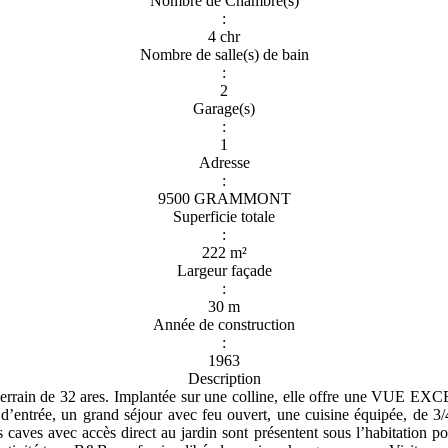
Nombre de Chambre(s)
:
4 chr
Nombre de salle(s) de bain
:
2
Garage(s)
:
1
Adresse
:
9500 GRAMMONT
Superficie totale
:
222 m²
Largeur façade
:
30 m
Année de construction
:
1963
Description
 terrain de 32 ares. Implantée sur une colline, elle offre une VUE 
’entrée, un grand séjour avec feu ouvert, une cuisine équipée, de 3/
s caves avec accès direct au jardin sont présentent sous l’habitation po