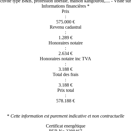
 activité type B&B, profession libérale, maison kangourou,.... - Visite
Informations financières *
Prix
:
575.000 €
Revenu cadastral
:
1.289 €
Honoraires notaire
:
2.634 €
Honoraires notaire inc TVA
:
3.188 €
Total des frais
:
3.188 €
Prix total
:
578.188 €
*
Cette information est purement indicative et non contractuelle
Certificat energétique