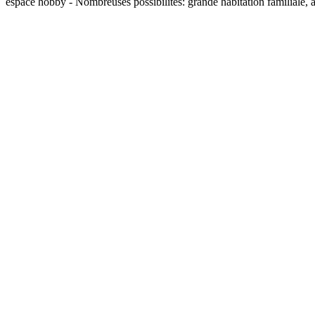
espace hobby - Nombreuses possibilités: grande habitation familiale,