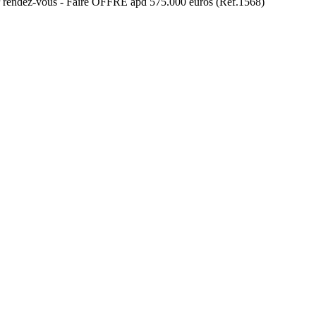
 sur rendez-vous - Faire OFFRE apd 575.000 euros (Ref.1568)