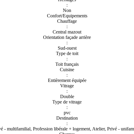
:
Non
Confort/Equipements
Chauffage
:
Central mazout
Orientation façade arrière
:
Sud-ouest
Type de toit
:
Toit français
Cuisine
:
Entièrement équipée
Vitrage
:
Double
Type de vitrage
:
pvc
Destination
:
vé - multifamilial, Profession libérale + logement, Atelier, Privé - unifami