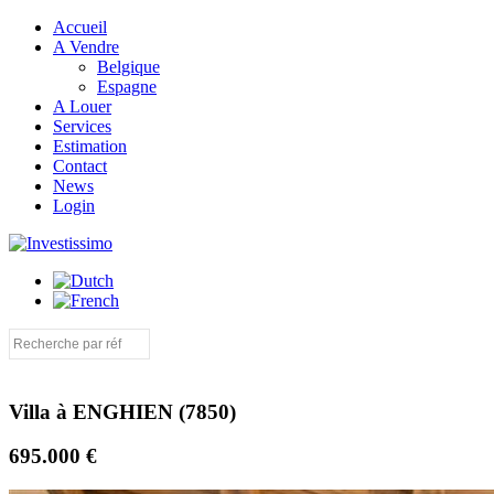
Accueil
A Vendre
Belgique
Espagne
A Louer
Services
Estimation
Contact
News
Login
Villa à ENGHIEN (7850)
695.000 €